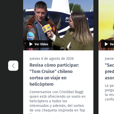
Ver Video
Ve
Jueves 6 de agosto de 2026
Jueve
Revisa cómo participar:
"Sac
"Tom Cruise" chileno
pred
sortea un viaje en
asom
helicóptero
La pa
pregu
Conversamos con Cristóbal Raggi
la re
quien está ofreciendo un vuelo en
confo
helicóptero a todos los
interesados y además, del sorteo
de una chaqueta inspirada en Top