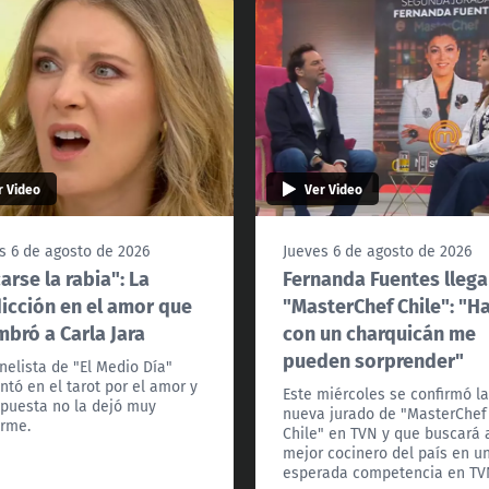
r Video
Ver Video
s 6 de agosto de 2026
Jueves 6 de agosto de 2026
arse la rabia": La
Fernanda Fuentes llega
icción en el amor que
"MasterChef Chile": "H
bró a Carla Jara
con un charquicán me
pueden sorprender"
nelista de "El Medio Día"
ntó en el tarot por el amor y
Este miércoles se confirmó l
spuesta no la dejó muy
nueva jurado de "MasterChef
rme.
Chile" en TVN y que buscará 
mejor cocinero del país en u
esperada competencia en TV