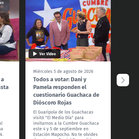
Ver Video
Ver 
Miércoles 5 de agosto de 2026
Miérco
 a
Todos a votar: Dani y
Disfr
asta
Pamela responden el
"Q_Ar
cuestionario Guachaca de
La ban
Dióscoro Rojas
nos pr
temas y
a
El Guaripola de los Guachacas
el próx
visitó "El Medio Día" para
Centro
al
invitarnos a la Cumbre Guachaca
comuna
na
este 4 y 5 de septiembre en
N.
Estación Mapocho. No te olvides