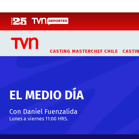
Click acá para ir directamente al contenido
CASTING MASTERCHEF CHILE
CASTI
EL MEDIO DÍA
Con Daniel Fuenzalida
Lunes a viernes 11:00 HRS.