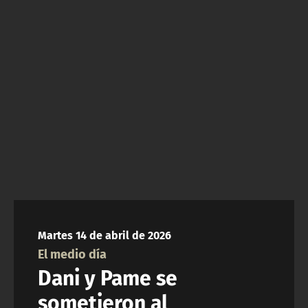
NTV
ACTUALIDAD Y TENDENCIAS
CORPORATIVO Y TRANSPARENCIA
CANAL DE DENUNCIAS
ÁREA DE PROYECTOS
Martes 14 de abril de 2026
El medio día
Dani y Pame se
sometieron al