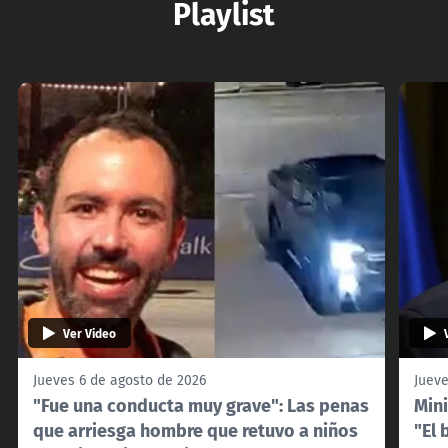
Playlist
Ver Video
Jueves 6 de agosto de 2026
Jueve
"Fue una conducta muy grave": Las penas
Mini
que arriesga hombre que retuvo a niños
"El 