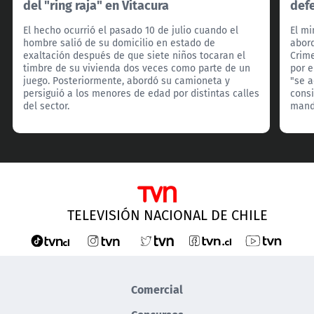
del "ring raja" en Vitacura
def
El hecho ocurrió el pasado 10 de julio cuando el
El mi
hombre salió de su domicilio en estado de
abord
exaltación después de que siete niños tocaran el
Crim
timbre de su vivienda dos veces como parte de un
por e
juego. Posteriormente, abordó su camioneta y
"se 
persiguió a los menores de edad por distintas calles
consi
del sector.
manda
TELEVISIÓN NACIONAL DE CHILE
Comercial