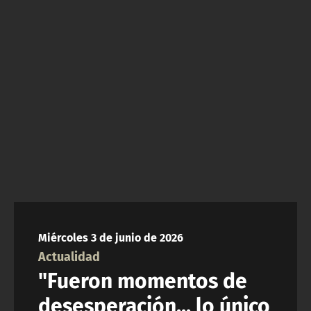
NTV
ACTUALIDAD Y TENDENCIAS
CORPORATIVO Y TRANSPARENCIA
CANAL DE DENUNCIAS
ÁREA DE PROYECTOS
Miércoles 3 de junio de 2026
Actualidad
"Fueron momentos de
desesperación... lo único