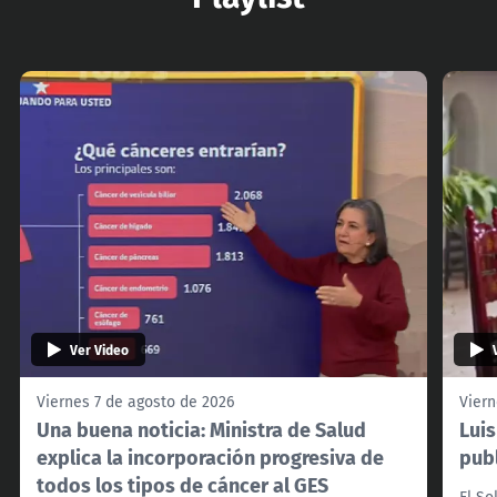
Ver Video
Viernes 7 de agosto de 2026
Viern
Una buena noticia: Ministra de Salud
Lui
explica la incorporación progresiva de
pub
todos los tipos de cáncer al GES
El So