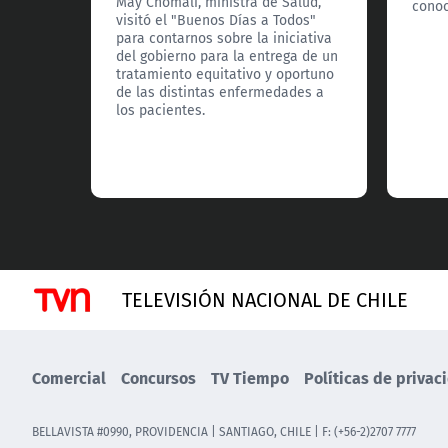
May Chomalí, ministra de Salud,
conoc
visitó el "Buenos Días a Todos"
para contarnos sobre la iniciativa
del gobierno para la entrega de un
tratamiento equitativo y oportuno
de las distintas enfermedades a
los pacientes.
TELEVISIÓN NACIONAL DE CHILE
Comercial
Concursos
TV Tiempo
Políticas de privac
BELLAVISTA #0990, PROVIDENCIA | SANTIAGO, CHILE | F: (+56-2)2707 7777