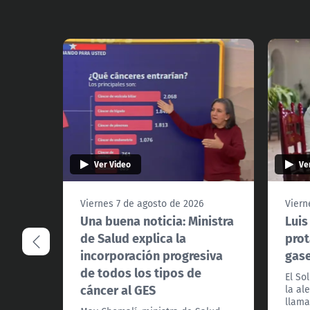
Ver Video
Ve
Viernes 7 de agosto de 2026
Viern
Una buena noticia: Ministra
Luis
de Salud explica la
prot
incorporación progresiva
gas
de todos los tipos de
El So
cáncer al GES
la al
llama