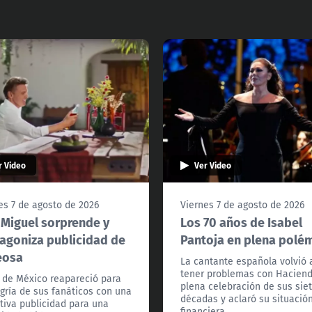
r Video
Ver Video
es 7 de agosto de 2026
Viernes 7 de agosto de 2026
 Miguel sorprende y
Los 70 años de Isabel
agoniza publicidad de
Pantoja en plena polé
eosa
La cantante española volvió 
tener problemas con Hacien
l de México reapareció para
plena celebración de sus sie
egría de sus fanáticos con una
décadas y aclaró su situació
tiva publicidad para una
financiera.