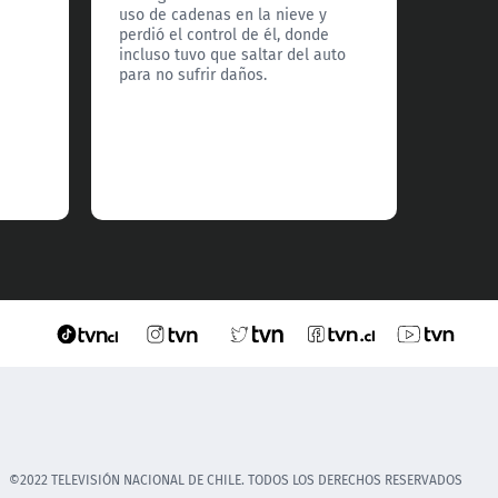
los pró
uso de cadenas en la nieve y
frío ex
perdió el control de él, donde
país.
incluso tuvo que saltar del auto
para no sufrir daños.
©2022 TELEVISIÓN NACIONAL DE CHILE. TODOS LOS DERECHOS RESERVADOS