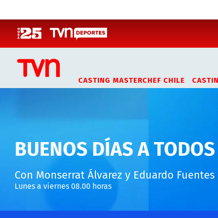
Click acá para ir directamente al contenido
CASTING MASTERCHEF CHILE
CASTI
BUENOS DÍAS A TODOS
Con Monserrat Álvarez y Eduardo Fuentes
Lunes a viernes 08.00 horas