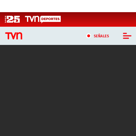
Click acá para ir directamente al contenido
SEÑALES
CASTING MASTERCHEF CHILE
CASTING TVN VERTICAL
TVN VERTICAL
TVN PLAY
PROGRAMAS
TELESERIES