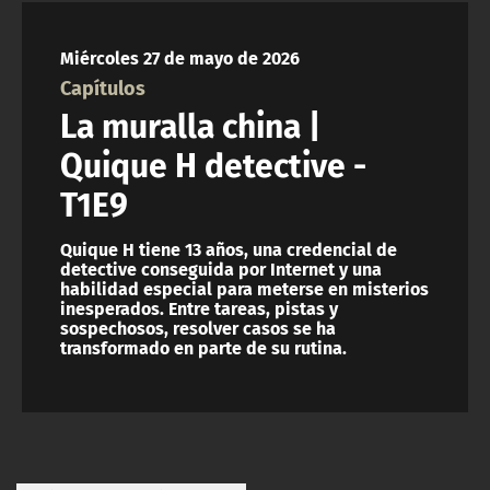
NTV
Miércoles 27 de mayo de 2026
ACTUALIDAD Y TENDENCIAS
Capítulos
La muralla china |
CORPORATIVO Y TRANSPARENCIA
Quique H detective -
T1E9
CANAL DE DENUNCIAS
Quique H tiene 13 años, una credencial de
ÁREA DE PROYECTOS
detective conseguida por Internet y una
habilidad especial para meterse en misterios
inesperados. Entre tareas, pistas y
sospechosos, resolver casos se ha
transformado en parte de su rutina.