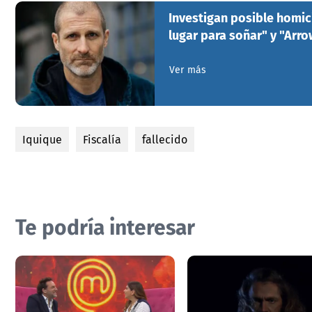
Investigan posible homic
lugar para soñar" y "Arro
Ver más
Iquique
Fiscalía
fallecido
Te podría interesar