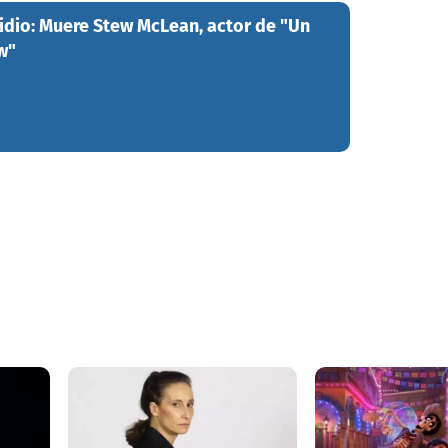
idio: Muere Stew McLean, actor de "Un
w"