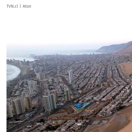
TVN.cl
Aton