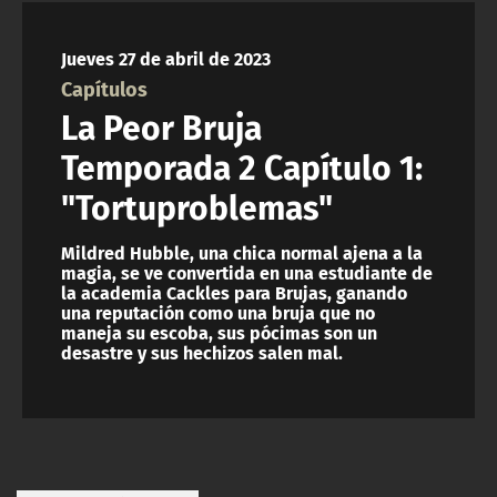
NTV
Jueves 27 de abril de 2023
ACTUALIDAD Y TENDENCIAS
Capítulos
La Peor Bruja
CORPORATIVO Y TRANSPARENCIA
Temporada 2 Capítulo 1:
"Tortuproblemas"
CANAL DE DENUNCIAS
Mildred Hubble, una chica normal ajena a la
ÁREA DE PROYECTOS
magia, se ve convertida en una estudiante de
la academia Cackles para Brujas, ganando
una reputación como una bruja que no
maneja su escoba, sus pócimas son un
desastre y sus hechizos salen mal.