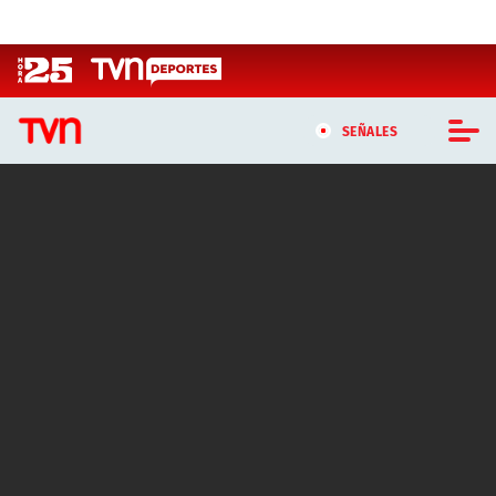
Click acá para ir directamente al contenido
SEÑALES
CASTING MASTERCHEF CHILE
CASTING TVN VERTICAL
TVN VERTICAL
TVN PLAY
PROGRAMAS
TELESERIES