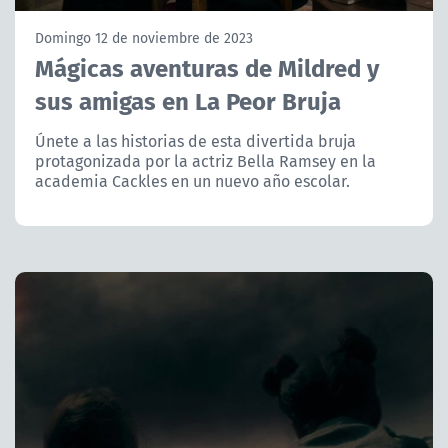
NTV
Domingo 12 de noviembre de 2023
Mágicas aventuras de Mildred y
ACTUALIDAD Y TENDENCIAS
sus amigas en La Peor Bruja
CORPORATIVO Y TRANSPARENCIA
Únete a las historias de esta divertida bruja
protagonizada por la actriz Bella Ramsey en la
academia Cackles en un nuevo año escolar.
CANAL DE DENUNCIAS
ÁREA DE PROYECTOS