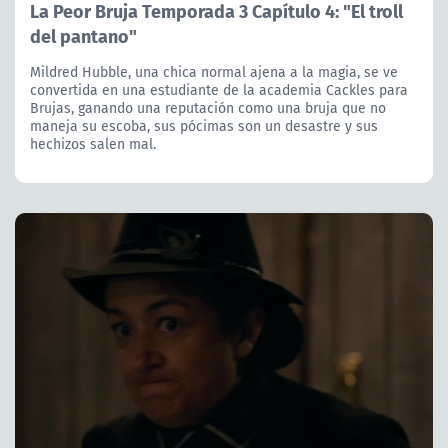
La Peor Bruja Temporada 3 Capítulo 4: "El troll
del pantano"
Mildred Hubble, una chica normal ajena a la magia, se ve
convertida en una estudiante de la academia Cackles para
Brujas, ganando una reputación como una bruja que no
maneja su escoba, sus pócimas son un desastre y sus
hechizos salen mal.