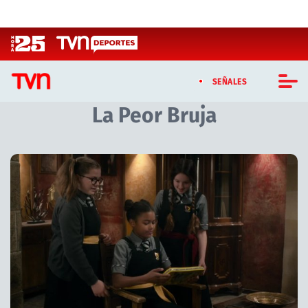
Click acá para ir directamente al contenido
SEÑALES
La Peor Bruja
CASTING MASTERCHEF CHILE
CASTING TVN VERTICAL
TVN VERTICAL
TVN PLAY
PROGRAMAS
TELESERIES