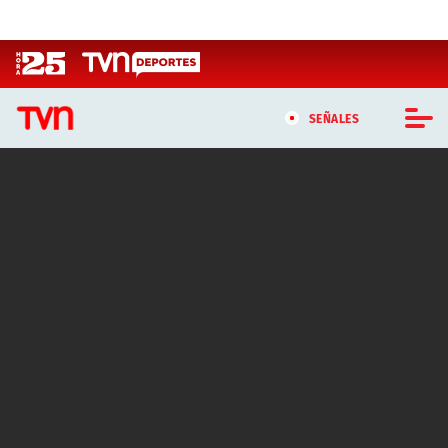
Click acá para ir directamente al contenido
SEÑALES
CASTING MASTERCHEF CHILE
CASTING TVN VERTICAL
TVN VERTICAL
TVN PLAY
PROGRAMAS
TELESERIES