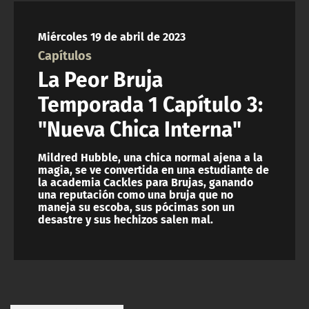
NTV
Miércoles 19 de abril de 2023
ACTUALIDAD Y TENDENCIAS
Capítulos
La Peor Bruja
CORPORATIVO Y TRANSPARENCIA
Temporada 1 Capítulo 3:
"Nueva Chica Interna"
CANAL DE DENUNCIAS
Mildred Hubble, una chica normal ajena a la
ÁREA DE PROYECTOS
magia, se ve convertida en una estudiante de
la academia Cackles para Brujas, ganando
una reputación como una bruja que no
maneja su escoba, sus pócimas son un
desastre y sus hechizos salen mal.