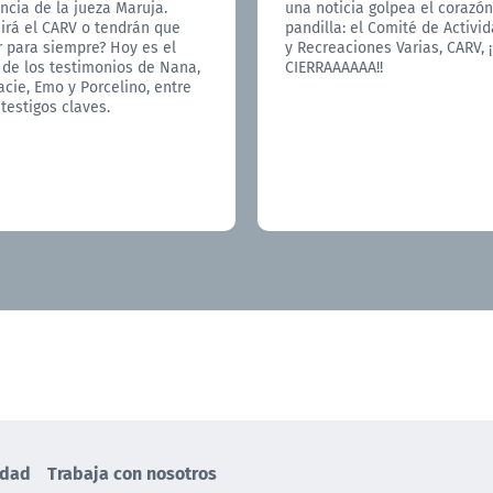
ncia de la jueza Maruja.
una noticia golpea el corazón
irá el CARV o tendrán que
pandilla: el Comité de Activi
r para siempre? Hoy es el
y Recreaciones Varias, CARV, ¡
 de los testimonios de Nana,
CIERRAAAAAA!!
acie, Emo y Porcelino, entre
 testigos claves.
idad
Trabaja con nosotros