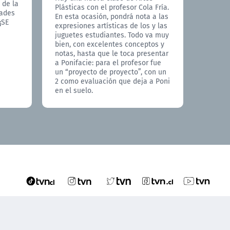
 de la
Plásticas con el profesor Cola Fría.
Abierta
dades
En esta ocasión, pondrá nota a las
profeso
¡SE
expresiones artísticas de los y las
de Edu
juguetes estudiantes. Todo va muy
profes
bien, con excelentes conceptos y
“peque
notas, hasta que le toca presentar
los es
a Ponifacie: para el profesor fue
entusi
un “proyecto de proyecto”, con un
entien
2 como evaluación que deja a Poni
ejercic
en el suelo.
resulta