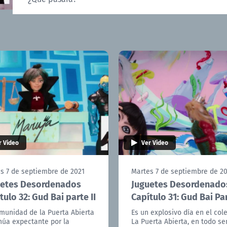
r Video
Ver Video
s 7 de septiembre de 2021
Martes 7 de septiembre de 2
uetes Desordenados
Juguetes Desordenado
tulo 32: Gud Bai parte II
Capítulo 31: Gud Bai Par
munidad de la Puerta Abierta
Es un explosivo día en el col
núa expectante por la
La Puerta Abierta, en todo se