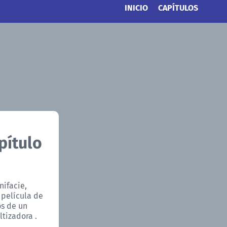
INICIO
CAPÍTULOS
pítulo
nifacie,
 película de
os de un
tizadora .