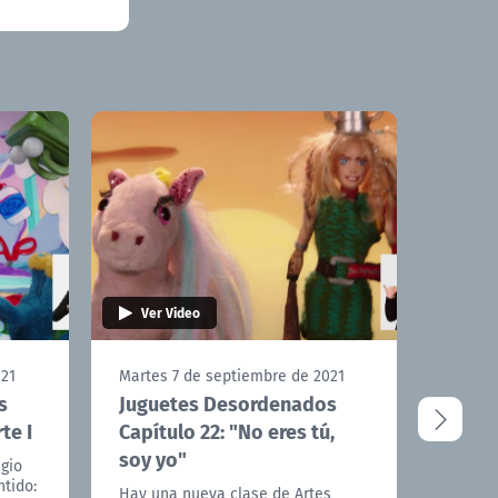
Ver Video
Ver 
021
Martes 7 de septiembre de 2021
Martes
s
Juguetes Desordenados
Jugu
te I
Capítulo 22: "No eres tú,
Capít
soy yo"
Delfo
egio
ntido:
Hay una nueva clase de Artes
Otro d