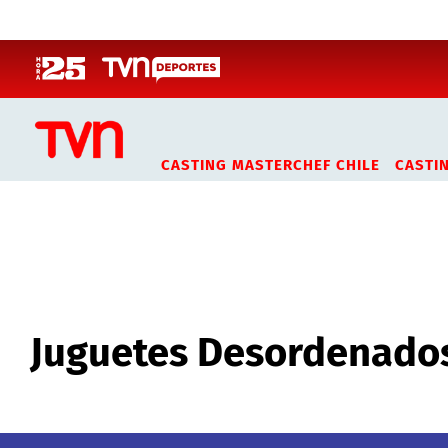
Click acá para ir directamente al contenido
CASTING MASTERCHEF CHILE
CASTI
Juguetes Desordenados
Juguetes Desordenado