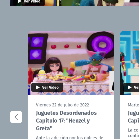
Ver Video
Ver Video
Ve
Viernes 22 de julio de 2022
Marte
Juguetes Desordenados
Jug
Capítulo 17: "Henzel y
Capí
Greta"
La co
conti
Ante la adicción por los dulces de