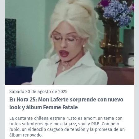
Sábado 30 de agosto de 2025
En Hora 25: Mon Laferte sorprende con nuevo
look y álbum Femme Fatale
La cantante chilena estrena "Esto es amor", un tema con
tintes setenteros que mezcla jazz, soul y R&B. Con pelo
rubio, un videoclip cargado de tensión y la promesa de un
álbum renovado.