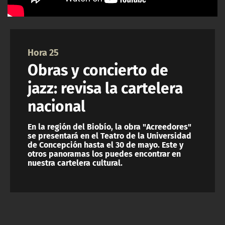
NTV
ACTUALIDAD Y TENDENCIAS
Hora 25
Obras y concierto de
CORPORATIVO Y TRANSPARENCIA
jazz: revisa la cartelera
CANAL DE DENUNCIAS
nacional
ÁREA DE PROYECTOS
En la región del Biobío, la obra "Acreedores"
se presentará en el Teatro de la Universidad
de Concepción hasta el 30 de mayo. Este y
otros panoramas los puedes encontrar en
nuestra cartelera cultural.