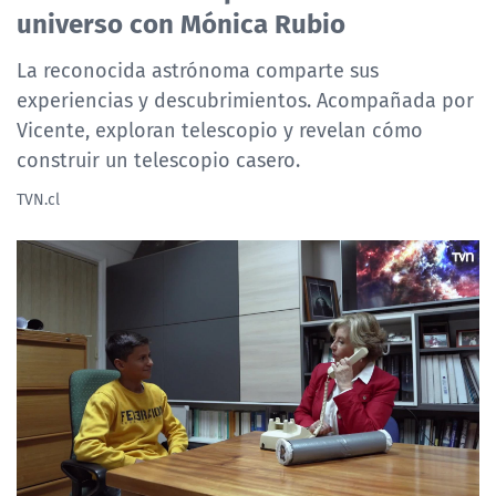
universo con Mónica Rubio
NTV
La reconocida astrónoma comparte sus
ACTUALIDAD Y TENDENCIAS
experiencias y descubrimientos. Acompañada por
Vicente, exploran telescopio y revelan cómo
CORPORATIVO Y TRANSPARENCIA
construir un telescopio casero.
TVN.cl
CANAL DE DENUNCIAS
ÁREA DE PROYECTOS