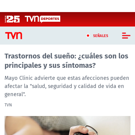
Click acá para ir directamente al contenido
SEÑALES
Trastornos del sueño: ¿cuáles son los
CASTING MASTERCHEF CHILE
principales y sus síntomas?
CASTING TVN VERTICAL
Mayo Clinic advierte que estas afecciones pueden
TVN VERTICAL
afectar la "salud, seguridad y calidad de vida en
general".
TVN PLAY
TVN
PROGRAMAS
TELESERIES