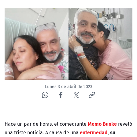
NTV
ACTUALIDAD Y TENDENCIAS
CORPORATIVO Y TRANSPARENCIA
CANAL DE DENUNCIAS
ÁREA DE PROYECTOS
Lunes 3 de abril de 2023
Memo Bunke
Hace un par de horas, el comediante
reveló
enfermedad
su
una triste noticia. A causa de una
,