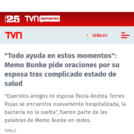
Click acá para ir directamente al contenido
SEÑALES
"Todo ayuda en estos momentos":
CASTING MASTERCHEF CHILE
Memo Bunke pide oraciones por su
CASTING TVN VERTICAL
esposa tras complicado estado de
salud
TVN VERTICAL
"Queridos amigos mi esposa Paola Andrea Torres
TVN PLAY
Rojas se encuentra nuevamente hospitalizada, la
bacteria no la suelta", fueron parte de las
PROGRAMAS
palabras de Memo Bunke en redes.
TELESERIES
TVN.cl