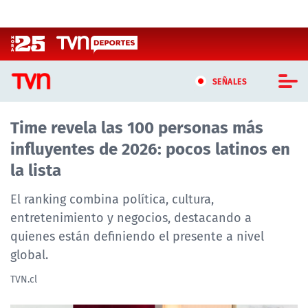
Click acá para ir directamente al contenido
SEÑALES
Time revela las 100 personas más
CASTING MASTERCHEF CHILE
influyentes de 2026: pocos latinos en
CASTING TVN VERTICAL
la lista
TVN VERTICAL
El ranking combina política, cultura,
entretenimiento y negocios, destacando a
TVN PLAY
quienes están definiendo el presente a nivel
global.
PROGRAMAS
TVN.cl
TELESERIES