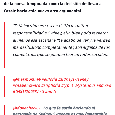
de la nueva temporada como la decisión de llevar a
Cassie hacia este nuevo arco argumental.
“Está horrible esa escena”, “No le quiten
responsabilidad a Sydney, ella bien pudo rechazar
al menos esa escena” y “La acabo de ver y la verdad
me desilusionó completamente”, son algunos de los
comentarios que se pueden leer en redes sociales.
@maf.moran99
#euforia
#sidneysweeney
#cassiehoward
#euphoria
#fyp
♬ Mysterious and sad
BGM(1120058) - S and N
Lo que le están haciendo al
@donacheck.25
personaje de Sydney Sweeney es muy lamentable