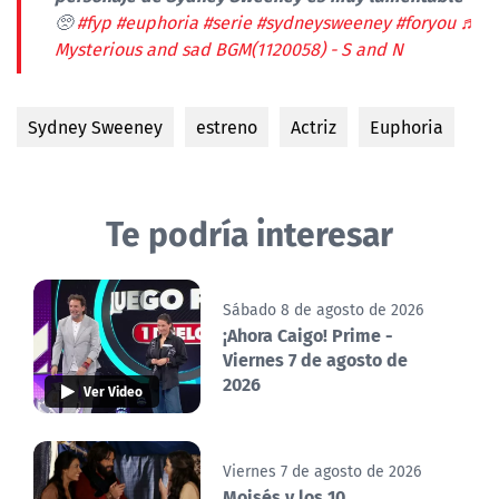
🥺
#fyp
#euphoria
#serie
#sydneysweeney
#foryou
♬
Mysterious and sad BGM(1120058) - S and N
Sydney Sweeney
estreno
Actriz
Euphoria
Te podría interesar
Sábado 8 de agosto de 2026
¡Ahora Caigo! Prime -
Viernes 7 de agosto de
2026
Ver Video
Viernes 7 de agosto de 2026
Moisés y los 10