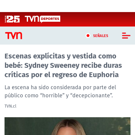
Click acá para ir directamente al contenido
SEÑALES
Escenas explícitas y vestida como
CASTING MASTERCHEF CHILE
bebé: Sydney Sweeney recibe duras
CASTING TVN VERTICAL
críticas por el regreso de Euphoria
TVN VERTICAL
La escena ha sido considerada por parte del
público como “horrible” y “decepcionante”.
TVN PLAY
TVN.cl
PROGRAMAS
TELESERIES