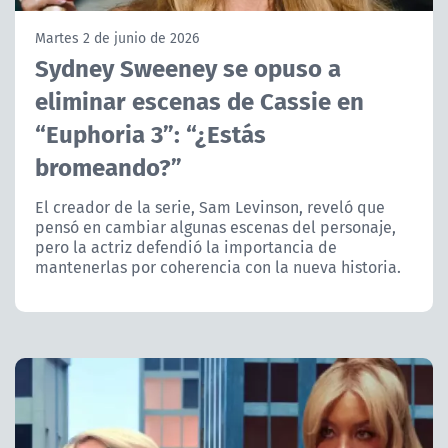
NTV
Martes 2 de junio de 2026
Sydney Sweeney se opuso a
ACTUALIDAD Y TENDENCIAS
eliminar escenas de Cassie en
“Euphoria 3”: “¿Estás
CORPORATIVO Y TRANSPARENCIA
bromeando?”
CANAL DE DENUNCIAS
El creador de la serie, Sam Levinson, reveló que
pensó en cambiar algunas escenas del personaje,
ÁREA DE PROYECTOS
pero la actriz defendió la importancia de
mantenerlas por coherencia con la nueva historia.