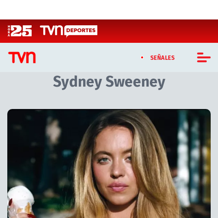
Click acá para ir directamente al contenido
SEÑALES
Sydney Sweeney
CASTING MASTERCHEF CHILE
CASTING TVN VERTICAL
Artículos relacionados con Sydney Sweeney
TVN VERTICAL
TVN PLAY
PROGRAMAS
TELESERIES