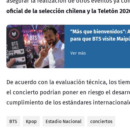
asegurar la realización de otros eventos ya c
oficial de la selección chilena y la Teletón 202
“Más que bienvenidos": 
para que BTS visite Maip
Ver más
De acuerdo con la evaluación técnica, los tie
el concierto podrían poner en riesgo el desarro
cumplimiento de los estándares internacionale
BTS
Kpop
Estadio Nacional
conciertos