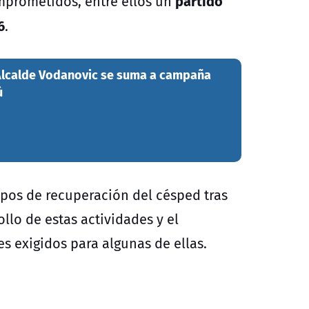
partido
omprometidos, entre ellos un
6
.
Alcalde Vodanovic se suma a campaña
ú
mpos de recuperación del césped tras
llo de estas actividades y el
s exigidos para algunas de ellas.