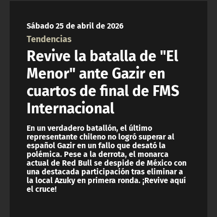
NTV
Sábado 25 de abril de 2026
ACTUALIDAD Y TENDENCIAS
Tendencias
Revive la batalla de "El
CORPORATIVO Y TRANSPARENCIA
Menor" ante Gazir en
cuartos de final de FMS
CANAL DE DENUNCIAS
Internacional
ÁREA DE PROYECTOS
En un verdadero batallón, el último
representante chileno no logró superar al
español Gazir en un fallo que desató la
polémica. Pese a la derrota, el monarca
actual de Red Bull se despide de México con
una destacada participación tras eliminar a
la local Azuky en primera ronda. ¡Revive aquí
el cruce!