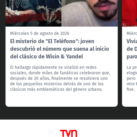
Miércoles 5 de agosto de 2026
Miérc
El misterio de "El Teléfono": joven
Viv
descubrió el número que suena al inicio
de 
del clásico de Wisin & Yandel
para
El hallazgo rápidamente se viralizó en redes
La pr
sociales, donde miles de fanáticos celebraron que,
elogi
después de 20 años, finalmente se resolviera uno
pero 
de los pequeños misterios detrás de uno de los
otro 
clásicos más emblemáticos del género urbano.
five.