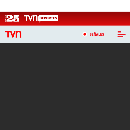
Click acá para ir directamente al contenido
SEÑALES
CASTING MASTERCHEF CHILE
CASTING TVN VERTICAL
TVN VERTICAL
TVN PLAY
PROGRAMAS
TELESERIES