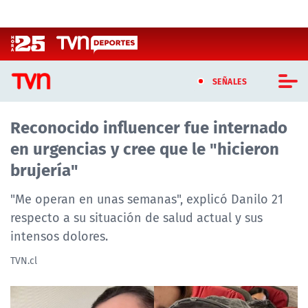
Click acá para ir directamente al contenido
SEÑALES
Reconocido influencer fue internado
CASTING MASTERCHEF CHILE
en urgencias y cree que le "hicieron
CASTING TVN VERTICAL
brujería"
TVN VERTICAL
"Me operan en unas semanas", explicó Danilo 21
respecto a su situación de salud actual y sus
TVN PLAY
intensos dolores.
PROGRAMAS
TVN.cl
TELESERIES