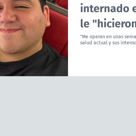
internado 
le "hiciero
"Me operan en unas seman
salud actual y sus intens