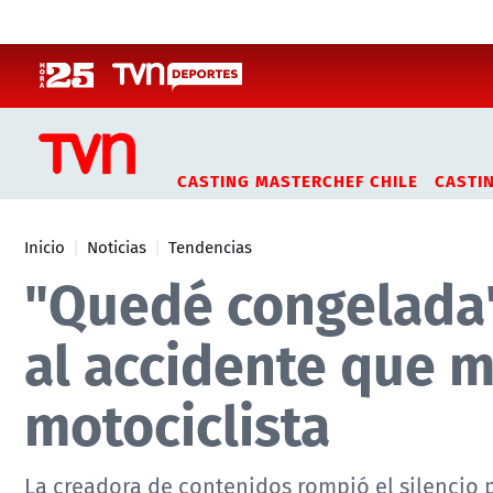
Click acá para ir directamente al contenido
CASTING MASTERCHEF CHILE
CASTI
Inicio
Noticias
Tendencias
"Quedé congelada":
al accidente que m
motociclista
La creadora de contenidos rompió el silencio p