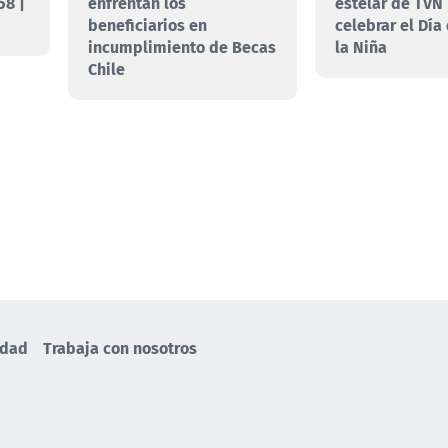
58 |
enfrentan los
estelar de TVN
beneficiarios en
celebrar el Día
incumplimiento de Becas
la Niña
Chile
idad
Trabaja con nosotros