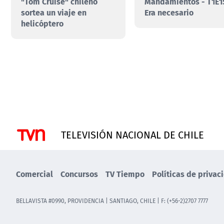
"Tom Cruise" chileno
Mandamientos - T1E1
sortea un viaje en
Era necesario
helicóptero
TELEVISIÓN NACIONAL DE CHILE
Comercial
Concursos
TV Tiempo
Políticas de privac
BELLAVISTA #0990, PROVIDENCIA | SANTIAGO, CHILE | F: (+56-2)2707 7777