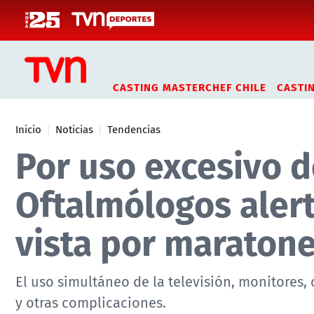
Click acá para ir directamente al contenido
CASTING MASTERCHEF CHILE
CASTI
Inicio
Noticias
Tendencias
Por uso excesivo d
Oftalmólogos aler
vista por maraton
El uso simultáneo de la televisión, monitores, 
y otras complicaciones.