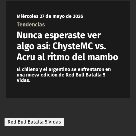
NTV
Miércoles 27 de mayo de 2026
ACTUALIDAD Y TENDENCIAS
Tendencias
Nunca esperaste ver
CORPORATIVO Y TRANSPARENCIA
algo así: ChysteMC vs.
Acru al ritmo del mambo
CANAL DE DENUNCIAS
El chileno y el argentino se enfrentaron en
ÁREA DE PROYECTOS
una nueva edición de Red Bull Batalla 5
Vidas.
Red Bull Batalla 5 Vidas