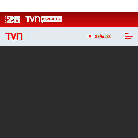
Click acá para ir directamente al contenido
SEÑALES
CASTING MASTERCHEF CHILE
CASTING TVN VERTICAL
TVN VERTICAL
TVN PLAY
PROGRAMAS
TELESERIES