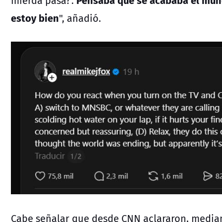
mierda pasa?'.
estoy bien
", añadió.
Cabe señalar que desde CNN aclararon, media