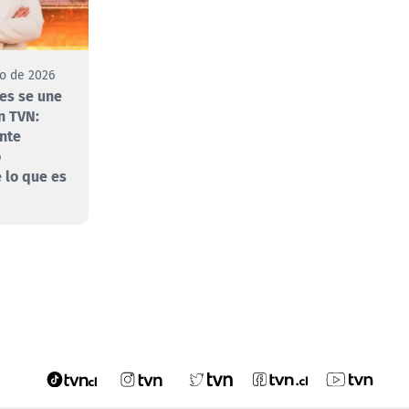
to de 2026
es se une
n TVN:
nte
o
 lo que es