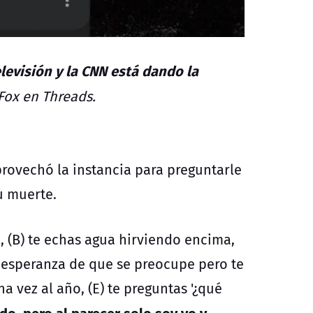
evisión y la CNN está dando la
 Fox en Threads.
provechó la instancia para preguntarle
u muerte.
, (B) te echas agua hirviendo encima,
 la esperanza de que se preocupe pero te
na vez al año, (E) te preguntas '¿qué
o, pero al parecer solo soy yo y