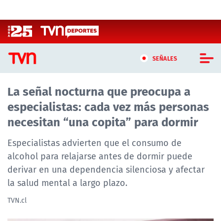
Click acá para ir directamente al contenido
SEÑALES
La señal nocturna que preocupa a
CASTING MASTERCHEF CHILE
especialistas: cada vez más personas
CASTING TVN VERTICAL
necesitan “una copita” para dormir
TVN VERTICAL
Especialistas advierten que el consumo de
alcohol para relajarse antes de dormir puede
TVN PLAY
derivar en una dependencia silenciosa y afectar
la salud mental a largo plazo.
PROGRAMAS
TVN.cl
TELESERIES