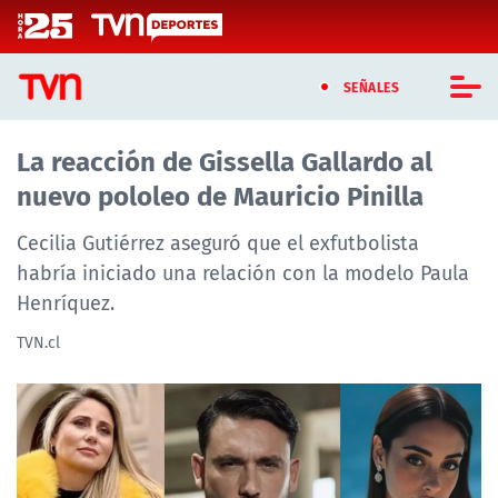
Click acá para ir directamente al contenido
SEÑALES
La reacción de Gissella Gallardo al
CASTING MASTERCHEF CHILE
nuevo pololeo de Mauricio Pinilla
CASTING TVN VERTICAL
Cecilia Gutiérrez aseguró que el exfutbolista
TVN VERTICAL
habría iniciado una relación con la modelo Paula
Henríquez.
TVN PLAY
TVN.cl
PROGRAMAS
TELESERIES
NTV