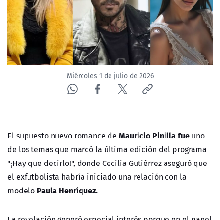
ACTUALIDAD Y TENDENCIAS
CORPORATIVO Y TRANSPARENCIA
CANAL DE DENUNCIAS
Miércoles 1 de julio de 2026
ÁREA DE PROYECTOS
Mauricio Pinilla fue
El supuesto nuevo romance de
uno
de los temas que marcó la última edición del programa
"¡Hay que decirlo!", donde Cecilia Gutiérrez aseguró que
el exfutbolista habría iniciado una relación con la
Paula Henríquez.
modelo
La revelación generó especial interés porque en el panel