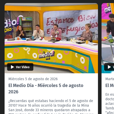
Ver Video
Miércoles 5 de agosto de 2026
Marte
El Medio Día - Miércoles 5 de agosto
El M
2026
En es
docto
¿Recuerdas qué estabas haciendo el 5 de agosto de
aclar
2010? Hace 16 años ocurrió la tragedia de la Mina
Tamb
San José, donde 33 mineros quedaron atrapados a
“afec