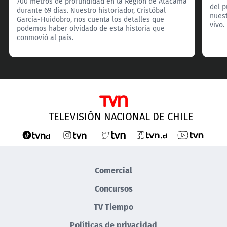
700 metros de profundidad en la Región de Atacama
del 
durante 69 días. Nuestro historiador, Cristóbal
nuest
García-Huidobro, nos cuenta los detalles que
vivo.
podemos haber olvidado de esta historia que
conmovió al país.
TELEVISIÓN NACIONAL DE CHILE
Comercial
Concursos
TV Tiempo
Políticas de privacidad