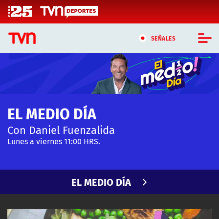
Click acá para ir directamente al contenido
SEÑALES
CASTING MASTERCHEF CHILE
CASTING TVN VERTICAL
EL MEDIO DÍA
TVN VERTICAL
Con Daniel Fuenzalida
TVN PLAY
Lunes a viernes 11:00 HRS.
PROGRAMAS
EL MEDIO DÍA
TELESERIES
NTV