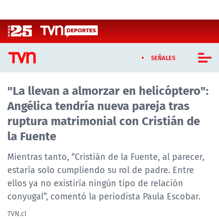
Click acá para ir directamente al contenido
SEÑALES
"La llevan a almorzar en helicóptero":
CASTING MASTERCHEF CHILE
Angélica tendría nueva pareja tras
CASTING TVN VERTICAL
ruptura matrimonial con Cristián de
la Fuente
TVN VERTICAL
Mientras tanto, “Cristián de la Fuente, al parecer,
TVN PLAY
estaría solo cumpliendo su rol de padre. Entre
ellos ya no existiría ningún tipo de relación
PROGRAMAS
conyugal”, comentó la periodista Paula Escobar.
TELESERIES
TVN.cl