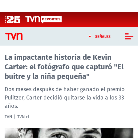
Click acá para ir directamente al contenido
SEÑALES
La impactante historia de Kevin
CASTING MASTERCHEF CHILE
Carter: el fotógrafo que capturó "El
CASTING TVN VERTICAL
buitre y la niña pequeña"
TVN VERTICAL
Dos meses después de haber ganado el premio
Pulitzer, Carter decidió quitarse la vida a los 33
TVN PLAY
años.
PROGRAMAS
TVN
TVN.cl
TELESERIES