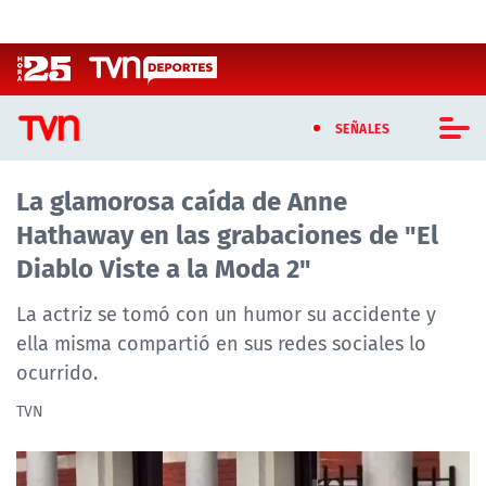
Click acá para ir directamente al contenido
SEÑALES
La glamorosa caída de Anne
CASTING MASTERCHEF CHILE
Hathaway en las grabaciones de "El
CASTING TVN VERTICAL
Diablo Viste a la Moda 2"
TVN VERTICAL
La actriz se tomó con un humor su accidente y
ella misma compartió en sus redes sociales lo
TVN PLAY
ocurrido.
PROGRAMAS
TVN
TELESERIES