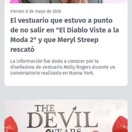
NTV
Viernes 8 de mayo de 2026
El vestuario que estuvo a punto
ACTUALIDAD Y TENDENCIAS
de no salir en "El Diablo Viste a la
Moda 2" y que Meryl Streep
CORPORATIVO Y TRANSPARENCIA
rescató
CANAL DE DENUNCIAS
La información fue dada a conocer por la
diseñadora de vestuario Molly Rogers durante un
ÁREA DE PROYECTOS
conversatorio realizado en Nueva York.