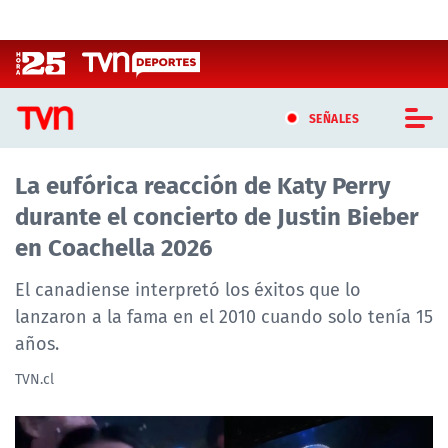
Click acá para ir directamente al contenido
SEÑALES
La eufórica reacción de Katy Perry
CASTING MASTERCHEF CHILE
durante el concierto de Justin Bieber
CASTING TVN VERTICAL
en Coachella 2026
TVN VERTICAL
El canadiense interpretó los éxitos que lo
lanzaron a la fama en el 2010 cuando solo tenía 15
TVN PLAY
años.
PROGRAMAS
TVN.cl
TELESERIES