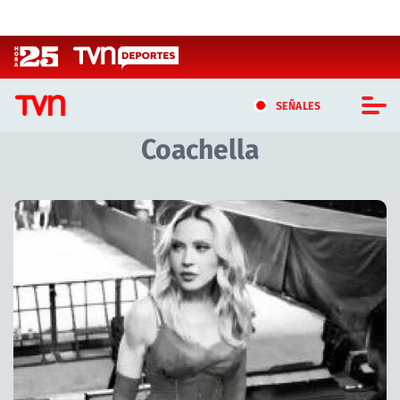
Click acá para ir directamente al contenido
SEÑALES
Coachella
CASTING MASTERCHEF CHILE
CASTING TVN VERTICAL
Artículos relacionados con Coachella
TVN VERTICAL
TVN PLAY
PROGRAMAS
TELESERIES