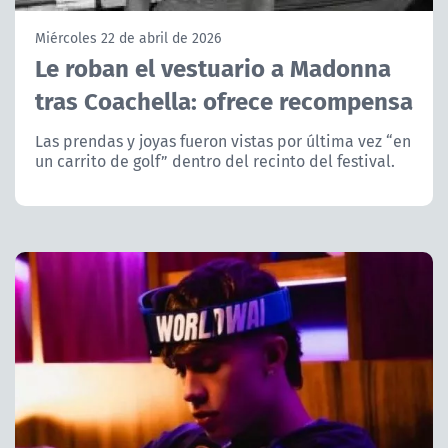
NTV
Miércoles 22 de abril de 2026
Le roban el vestuario a Madonna
ACTUALIDAD Y TENDENCIAS
tras Coachella: ofrece recompensa
CORPORATIVO Y TRANSPARENCIA
Las prendas y joyas fueron vistas por última vez “en
un carrito de golf” dentro del recinto del festival.
CANAL DE DENUNCIAS
ÁREA DE PROYECTOS