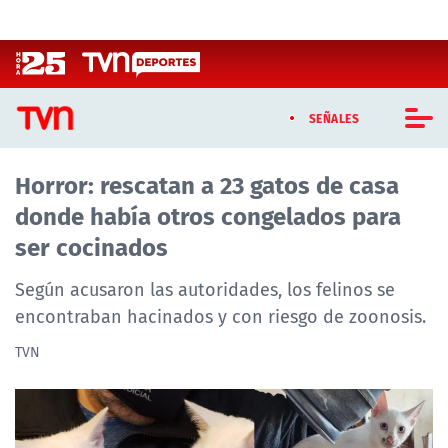
Click acá para ir directamente al contenido
SEÑALES
Horror: rescatan a 23 gatos de casa
CASTING MASTERCHEF CHILE
donde había otros congelados para
CASTING TVN VERTICAL
ser cocinados
TVN VERTICAL
Según acusaron las autoridades, los felinos se
encontraban hacinados y con riesgo de zoonosis.
TVN PLAY
TVN
PROGRAMAS
TELESERIES