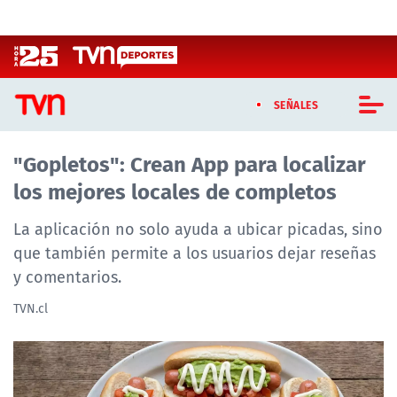
Click acá para ir directamente al contenido
SEÑALES
"Gopletos": Crean App para localizar
CASTING MASTERCHEF CHILE
los mejores locales de completos
CASTING TVN VERTICAL
La aplicación no solo ayuda a ubicar picadas, sino
TVN VERTICAL
que también permite a los usuarios dejar reseñas
y comentarios.
TVN PLAY
TVN.cl
PROGRAMAS
TELESERIES