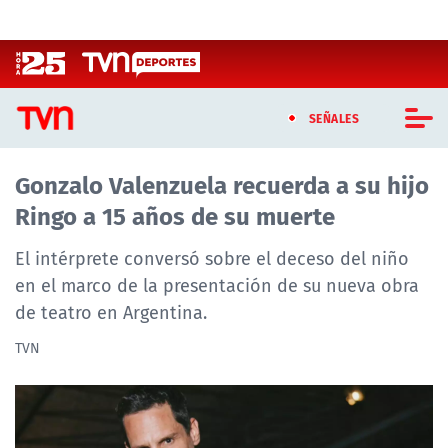
Click acá para ir directamente al contenido
SEÑALES
Gonzalo Valenzuela recuerda a su hijo
CASTING MASTERCHEF CHILE
Ringo a 15 años de su muerte
CASTING TVN VERTICAL
El intérprete conversó sobre el deceso del niño
TVN VERTICAL
en el marco de la presentación de su nueva obra
de teatro en Argentina.
TVN PLAY
TVN
PROGRAMAS
TELESERIES