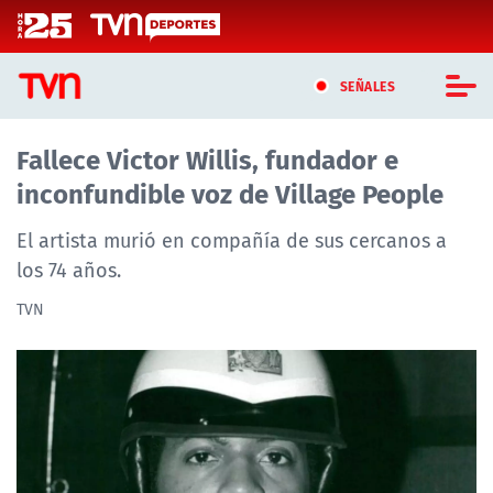
Click acá para ir directamente al contenido
SEÑALES
Fallece Victor Willis, fundador e
CASTING MASTERCHEF CHILE
inconfundible voz de Village People
CASTING TVN VERTICAL
El artista murió en compañía de sus cercanos a
TVN VERTICAL
los 74 años.
TVN
TVN PLAY
PROGRAMAS
TELESERIES
NTV