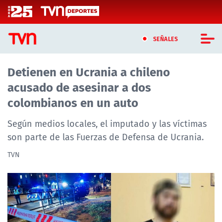
Click acá para ir directamente al contenido
SEÑALES
Detienen en Ucrania a chileno
CASTING MASTERCHEF CHILE
acusado de asesinar a dos
CASTING TVN VERTICAL
colombianos en un auto
TVN VERTICAL
Según medios locales, el imputado y las víctimas
son parte de las Fuerzas de Defensa de Ucrania.
TVN PLAY
TVN
PROGRAMAS
TELESERIES
NTV