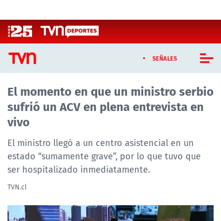
Click acá para ir directamente al contenido
SEÑALES
El momento en que un ministro serbio
CASTING MASTERCHEF CHILE
sufrió un ACV en plena entrevista en
CASTING TVN VERTICAL
vivo
TVN VERTICAL
El ministro llegó a un centro asistencial en un
estado “sumamente grave”, por lo que tuvo que
TVN PLAY
ser hospitalizado inmediatamente.
PROGRAMAS
TVN.cl
TELESERIES