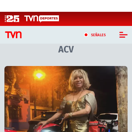
Click acá para ir directamente al contenido
SEÑALES
ACV
CASTING MASTERCHEF CHILE
CASTING TVN VERTICAL
Artículos relacionados con ACV
TVN VERTICAL
TVN PLAY
PROGRAMAS
TELESERIES