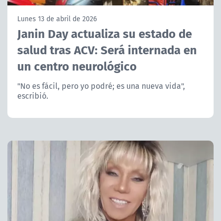
NTV
Lunes 13 de abril de 2026
Janin Day actualiza su estado de
ACTUALIDAD Y TENDENCIAS
salud tras ACV: Será internada en
un centro neurológico
CORPORATIVO Y TRANSPARENCIA
"No es fácil, pero yo podré; es una nueva vida",
CANAL DE DENUNCIAS
escribió.
ÁREA DE PROYECTOS