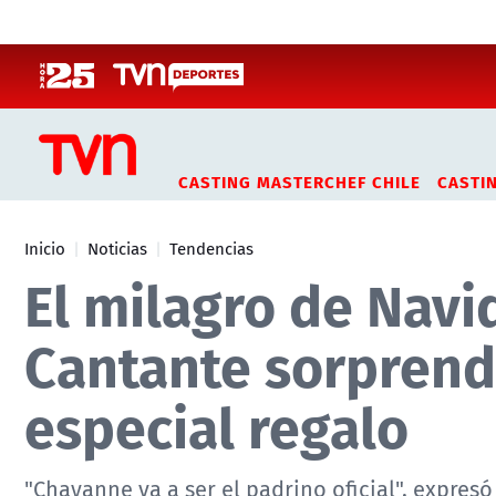
Click acá para ir directamente al contenido
CASTING MASTERCHEF CHILE
CASTI
Inicio
Noticias
Tendencias
El milagro de Nav
Cantante sorprende
especial regalo
"Chayanne va a ser el padrino oficial", expresó 