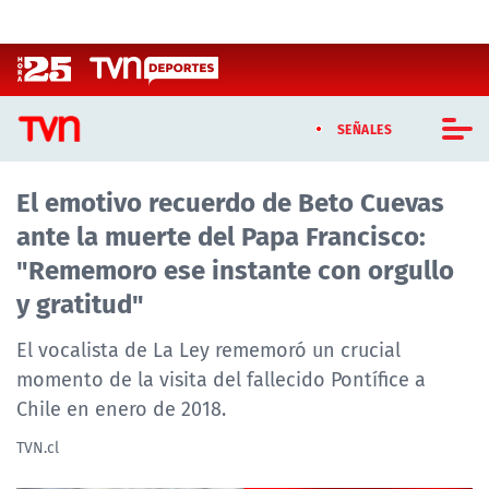
Click acá para ir directamente al contenido
SEÑALES
El emotivo recuerdo de Beto Cuevas
CASTING MASTERCHEF CHILE
ante la muerte del Papa Francisco:
CASTING TVN VERTICAL
"Rememoro ese instante con orgullo
y gratitud"
TVN VERTICAL
El vocalista de La Ley rememoró un crucial
TVN PLAY
momento de la visita del fallecido Pontífice a
Chile en enero de 2018.
PROGRAMAS
TVN.cl
TELESERIES