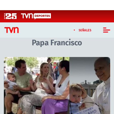
Click acá para ir directamente al contenido
SEÑALES
Papa Francisco
CASTING MASTERCHEF CHILE
CASTING TVN VERTICAL
TVN VERTICAL
TVN PLAY
PROGRAMAS
TELESERIES