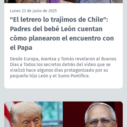
NTV
Lunes 23 de junio de 2025
"El letrero lo trajimos de Chile":
ACTUALIDAD Y TENDENCIAS
Padres del bebé León cuentan
cómo planearon el encuentro con
CORPORATIVO Y TRANSPARENCIA
el Papa
CANAL DE DENUNCIAS
Desde Europa, Arantxa y Tomás revelaron al Buenos
Días a Todos los secretos detrás del video que se
ÁREA DE PROYECTOS
viralizó hace algunos días protagonizado por su
pequeño hijo León y el Sumo Pontífice.