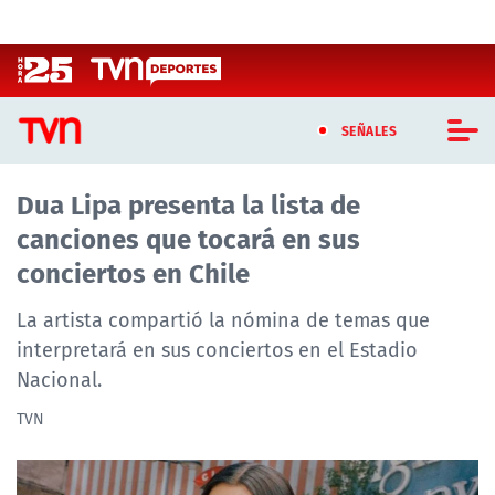
Click acá para ir directamente al contenido
SEÑALES
Dua Lipa presenta la lista de
CASTING MASTERCHEF CHILE
canciones que tocará en sus
CASTING TVN VERTICAL
conciertos en Chile
TVN VERTICAL
La artista compartió la nómina de temas que
interpretará en sus conciertos en el Estadio
TVN PLAY
Nacional.
PROGRAMAS
TVN
TELESERIES