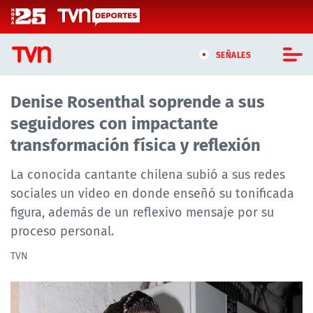
Click acá para ir directamente al contenido
SEÑALES
Denise Rosenthal soprende a sus
CASTING MASTERCHEF CHILE
seguidores con impactante
CASTING TVN VERTICAL
transformación física y reflexión
TVN VERTICAL
La conocida cantante chilena subió a sus redes
sociales un video en donde enseñó su tonificada
TVN PLAY
figura, además de un reflexivo mensaje por su
proceso personal.
PROGRAMAS
TVN
TELESERIES
NTV