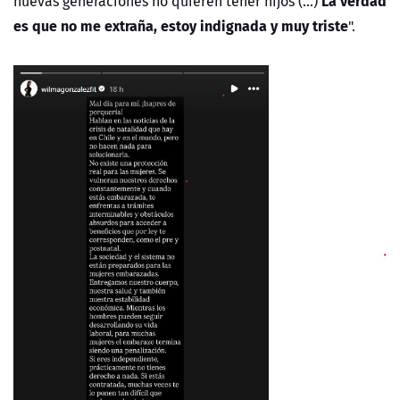
La verdad
nuevas generaciones no quieren tener hijos (...)
es que no me extraña, estoy indignada y muy triste
".