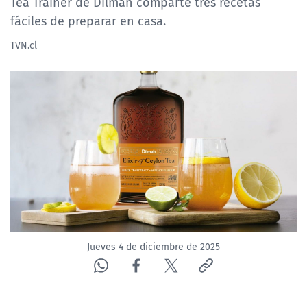
Tea Trainer de Dilmah comparte tres recetas
NTV
fáciles de preparar en casa.
TVN.cl
ACTUALIDAD Y TENDENCIAS
CORPORATIVO Y TRANSPARENCIA
CANAL DE DENUNCIAS
ÁREA DE PROYECTOS
Jueves 4 de diciembre de 2025