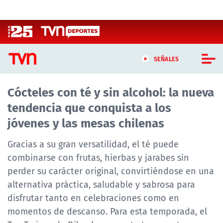
Click acá para ir directamente al contenido
SEÑALES
Cócteles con té y sin alcohol: la nueva
CASTING MASTERCHEF CHILE
tendencia que conquista a los
CASTING TVN VERTICAL
jóvenes y las mesas chilenas
TVN VERTICAL
Gracias a su gran versatilidad, el té puede
combinarse con frutas, hierbas y jarabes sin
TVN PLAY
perder su carácter original, convirtiéndose en una
alternativa práctica, saludable y sabrosa para
PROGRAMAS
disfrutar tanto en celebraciones como en
TELESERIES
momentos de descanso. Para esta temporada, el