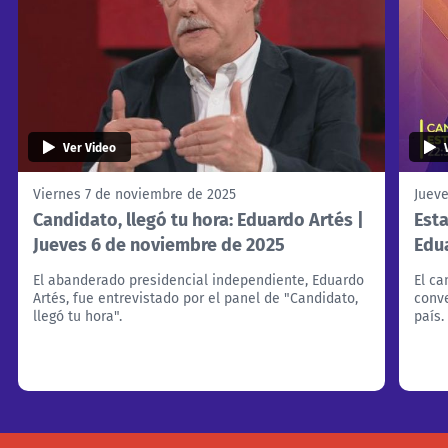
Ver Video
Viernes 7 de noviembre de 2025
Juev
Candidato, llegó tu hora: Eduardo Artés |
Esta
Jueves 6 de noviembre de 2025
Edu
El abanderado presidencial independiente, Eduardo
El ca
Artés, fue entrevistado por el panel de "Candidato,
conve
llegó tu hora".
país.