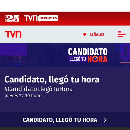
Click acá para ir directamente al contenido
SEÑALES
Candidato, llegó tu hora
CASTING MASTERCHEF CHILE
CASTING TVN VERTICAL
Candidato, llegó tu hora
TVN VERTICAL
#CandidatoLlegóTuHora
TVN PLAY
Jueves 22.30 horas
PROGRAMAS
CANDIDATO, LLEGÓ TU HORA
TELESERIES
Contenido Destacado