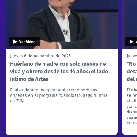
Ver Video
Jueves 6 de noviembre de 2025
Jueve
Huérfano de madre con solo meses de
"No
vida y obrero desde los 14 años: el lado
deta
íntimo de Artés
del 
El abanderado independiente rememoró sus
El ab
orígenes en el programa "Candidato, llegó tu hora"
se re
de TVN.
al al
con c
dispu
cuan
entra