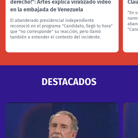
derecho!": Artés explica viralizado video
Cla
en la embajada de Venezuela
“En s
norma
El abanderado presidencial independiente
aban
reconoció en el programa "Candidato, llegó tu hora"
"Cand
que "no corresponde" su reacción, pero llamó
también a entender el contexto del incidente.
DESTACADOS