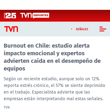
Click acá para ir directamente al contenido
SEÑALES
Burnout en Chile: estudio alerta
CASTING MASTERCHEF CHILE
impacto emocional y expertos
CASTING TVN VERTICAL
advierten caída en el desempeño de
equipos
TVN VERTICAL
Según un reciente estudio, aunque solo un 12%
TVN PLAY
reporta estrés crónico, el 57% se siente deprimido
en el trabajo. Especialista advierte que las
PROGRAMAS
empresas están interpretando mal estas señales.
TELESERIES
TVN